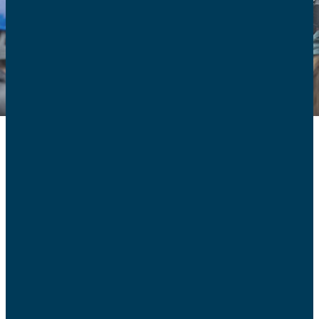
Communiqué de
presse 2018
25/09 –
Le CCNE au mépris du réel
12/09 –
Livre – Quel monde voulons-nous pour
demain ?
11/09 –
Chantiers-Éducation : donner confiance aux