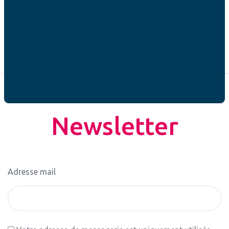
19/01 –
Bioéthique : les AFC veulent inscrire la
dignité de l’Homme au cœur des Etats Généraux
Newsletter
Adresse mail