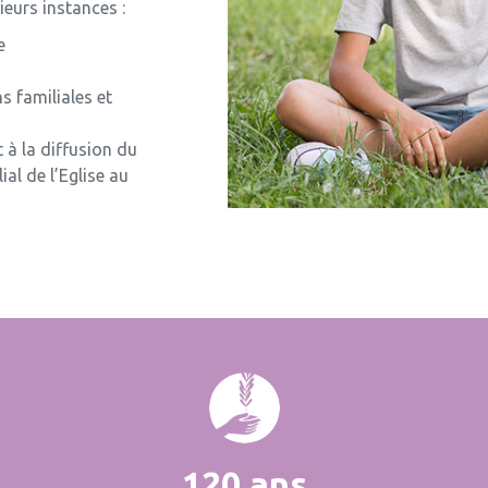
ieurs instances :
e
s familiales et
 à la diffusion du
al de l’Eglise au
120 ans