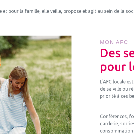
t pour la famille, elle veille, propose et agit au sein de la socié
MON AFC
Des se
pour l
L’AFC locale es
de sa ville ou r
priorité à ces b
Conférences, fo
garderie, sortie
consommation… 