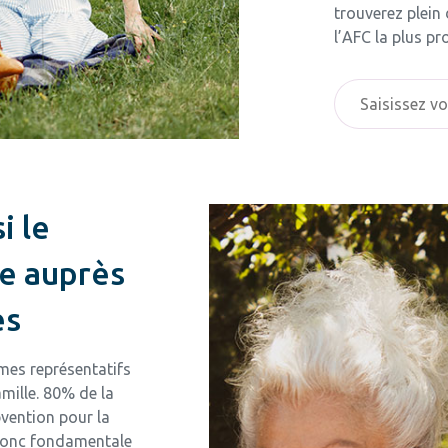
trouverez plein
l’AFC la plus pr
i le
le auprès
es
mes représentatifs
amille. 80% de la
bvention pour la
 donc fondamentale