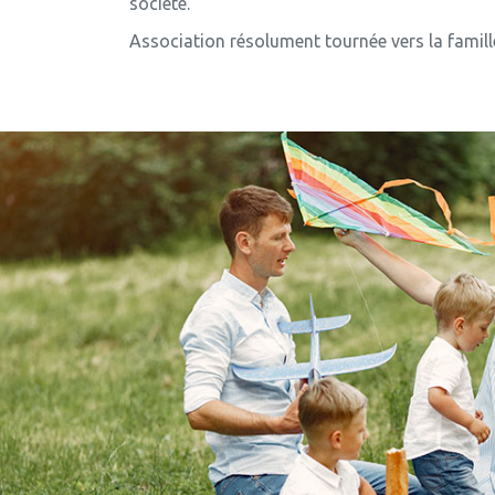
société.
Association résolument tournée vers la famille e