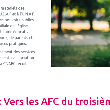
t matériels des
D.A.F et à l’U.N.A.F.
des pouvoirs publics
iale de l’Eglise.
et l’aide éducative
poux, de parents et
ices pratiques.
ppement des services
ennent « association
la CNAFC reçoit
: Vers les AFC du troisiè