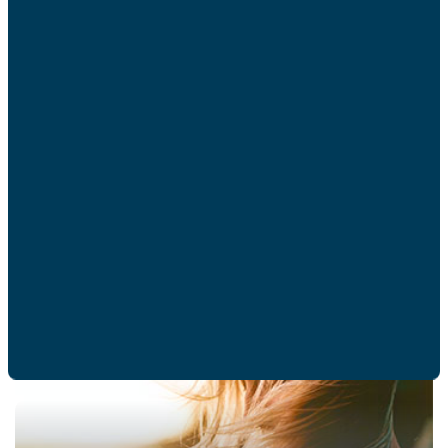
09/01 –
Majorité numérique : des propositions
insuffisantes
DOSSIERS DE PRESSE
COMMUNIQUÉ