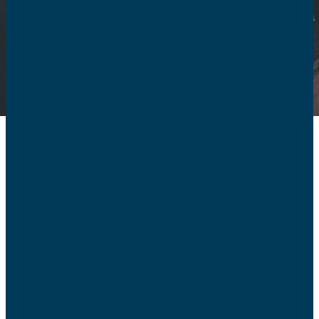
Communiqués
2026
16/07 –
Les AFC déposent leur contribution en
soutien à la saisine du Conseil constitutionnel
15/07 –
Une loi indigne, tuer ne sera jamais un