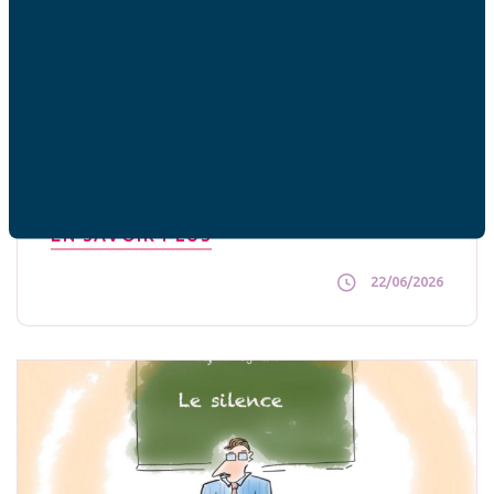
Education
Des bonnes pratiques lors d’un séjour
collectif
L'actualité est remplie de scandales en milieu
extra-scolaire, ce qui n'est pas très rassurant
pour les parents dont les enfants s'apprêtent [...]
EN SAVOIR PLUS
22/06/2026