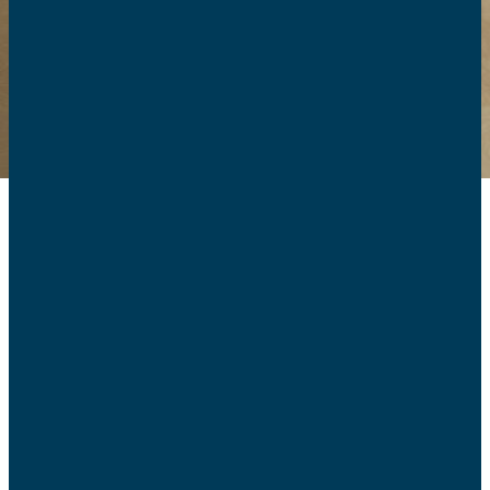
Les brochures des
AFC
Engagées au service des familles, les AFC proposent à
tous des brochures sur des sujets variés : éducation,
bioéthique, politique familiale, etc. Retrouvez toutes nos