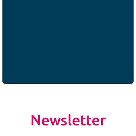
utilisées par la CNAFC dans le cadre de ma demande
de contact.*
* champs obligatoires
CAPTCHA
Newsletter