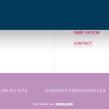
tilisée pour
rance.
ADHÉRER
FAIRE UN DON
CONTACT
LAN DU SITE
DONNÉES PERSONNELLES
Site réalisé par