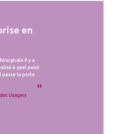
prise en
irurgicale il y a
éalisé à quel point
il passe la porte
des Usagers