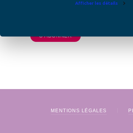
Afficher les détails
Votre adresse de messagerie est uniquement u
vous envoyer les lettres d'information de AFC F
MENTIONS LÉGALES
P