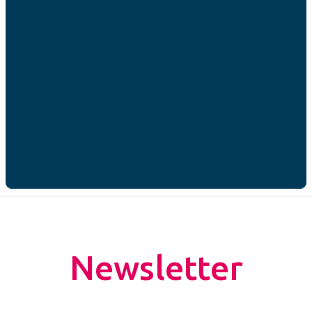
notre vie familiale et sociale.
Vous souhaitez suivre une
formation Cap DSE
?
Contacter votre AFC locale !
JE CONTACTE MON AFC
Newsletter