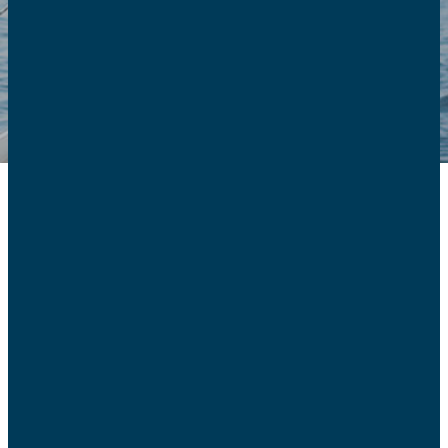
Une boussole pour votre
famille
Et si vous vous équipiez d’une boussole qui vous montre
sans cesse les points cardinaux de liberté, de vérité et de
justice pour avancer en confiance ?
Les AFC vous proposent de (re)découvrir le trésor de la «