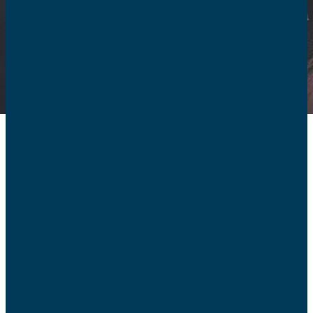
Communiqués
2026
16/07 –
Les AFC déposent leur contribution en
soutien à la saisine du Conseil constitutionnel
15/07 –
Une loi indigne, tuer ne sera jamais un