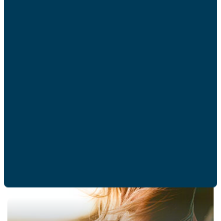
09/01 –
Majorité numérique : des propositions
insuffisantes
DOSSIERS DE PRESSE
COMMUNIQUÉ