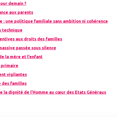
pour demain ?
ance aux parents
e : une politique familiale sans ambition ni cohérence
is technique
entives aux droits des familles
massive passée sous silence
e la mère et l’enfant
 primaire
ent vigilantes
é des familles
ire la dignité de l’Homme au cœur des Etats Généraux