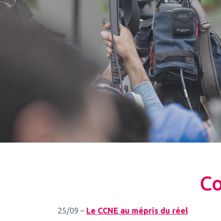
Co
25/09 –
Le CCNE au mépris du réel