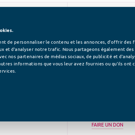
SUIVEZ-NOUS
okies.
t de personnaliser le contenu et les annonces, d'offrir des 
ux et d'analyser notre trafic. Nous partageons également des
 avec nos partenaires de médias sociaux, de publicité et d'anal
utres informations que vous leur avez fournies ou qu'ils ont c
ervices.
tilisée pour
rance.
ADHÉRER
FAIRE UN DON