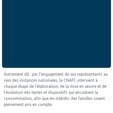
Alerter sur des frais bancaires ou des pratiques de
crédit déséquilibrées ;
Défendre une meilleure information sur les produits
alimentaires ;
Demander des règles plus lisibles pour les
consommateurs d’énergie ;
Veiller à la qualité et à la transparence des services
funéraires.
Autrement dit : par l’engagement de ses représentants au
sein des instances nationales, la CNAFC intervient à
chaque étape de l’élaboration, de la mise en œuvre et de
l’évolution des textes et dispositifs qui encadrent la
consommation, afin que les intérêts des familles soient
pleinement pris en compte.