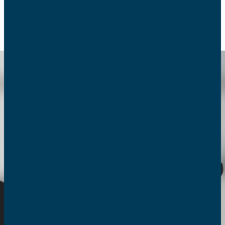
RETOUR
Association de
défense des
consommateurs
Durant ces derniers mois, vous avez
peut-être dû annuler un voyage ?
Vous avez fait des achats sur
Internet pendant les soldes qui sont
arrivés endommagés ou non-
conformes à votre commande. C’est