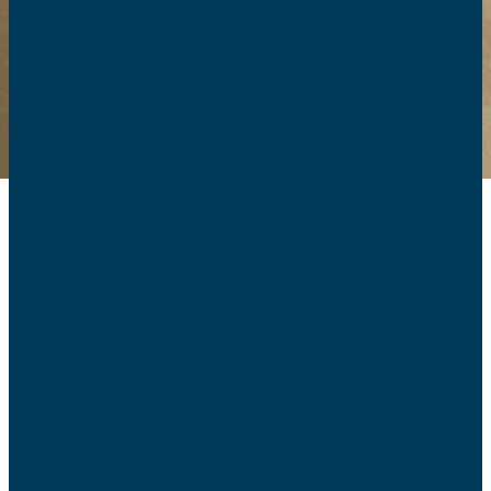
Les brochures des
AFC
Engagées au service des familles, les AFC proposent à
tous des brochures sur des sujets variés : éducation,
bioéthique, politique familiale, etc. Retrouvez toutes nos