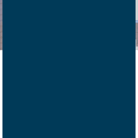
Communiqué de
presse 2021
17/12 –
Loi « Thérapies de conversion » : une
atteinte à l’autorité parentale
26/11 –
Conférence de presse contre la loi Gaillot
22/11 –
Black Friday : consommons autrement