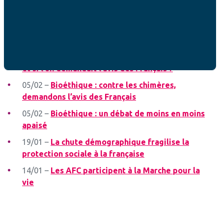
société institutionnalisées
08/03 –
Une victoire des AFC contre la
pornographie
18/02 –
Echec de la Commission Mixte Paritaire,
et si l’on demandait l’avis des Français ?
05/02 –
Bioéthique : contre les chimères,
demandons l’avis des Français
05/02 –
Bioéthique : un débat de moins en moins
apaisé
19/01 –
La chute démographique fragilise la
protection sociale à la française
14/01 –
Les AFC participent à la Marche pour la
vie