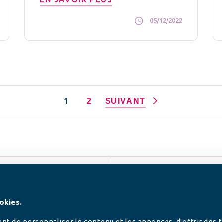
05/12/2022
1
2
SUIVANT
SUIVEZ-NOUS
okies.
t de personnaliser le contenu et les annonces, d'offrir des 