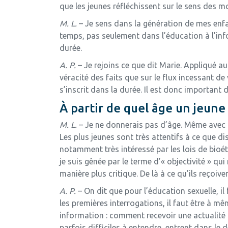
que les jeunes réfléchissent sur le sens des mo
M. L.
– Je sens dans la génération de mes enfa
temps, pas seulement dans l’éducation à l’infor
durée.
A. P.
– Je rejoins ce que dit Marie. Appliqué a
véracité des faits que sur le flux incessant de
s’inscrit dans la durée. Il est donc important d
À partir de quel âge un jeune 
M. L.
– Je ne donnerais pas d’âge. Même avec me
Les plus jeunes sont très attentifs à ce que d
notamment très intéressé par les lois de bioéth
je suis gênée par le terme d’« objectivité » qu
manière plus critique. De là à ce qu’ils reçoiv
A. P.
– On dit que pour l’éducation sexuelle, il 
les premières interrogations, il faut être à m
information : comment recevoir une actualité
parfois difficiles à entendre, entrent dans le 