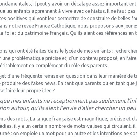
ndamentales, il peut y avoir un décalage assez important entre
que les enfants apprennent à vivre avec ce hiatus. Il ne faut p
es positives qui vont leur permettre de construire de belles fam
Dans notre revue France Catholique, nous proposons aux jeunes 
 foi et du patrimoine français. Qu’ils aient ces références en tê
ions qui ont été faites dans le lycée de mes enfants : rechercher
ur une problématique précise et, d’un contenu proposé, en faire l
véritablement en complément du rôle des parents.
jet d’une fréquente remise en question dans leur manière de tra
produire des fakes news. En tant que parents ou en tant que 
se faire leur propre idée ?
te que mes enfants ne réceptionnent pas seulement l’in
ion autour, qu’ils aient l’envie d’aller chercher un peu
ns des mots. La langue française est magni­fique, précise et cla
ias, il y a un certain nombre de mots-valises qui circulent, il
urné : on emploie un mot pour un autre et les intentions ne son