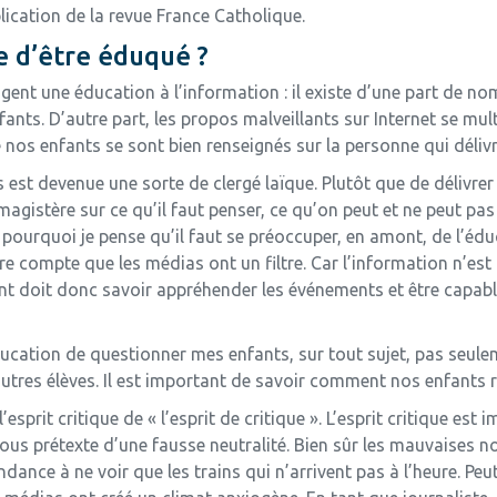
lication de la revue France Catholique.
e d’être éduqué ?
gent une éducation à l’information : il existe d’une part de 
nts. D’autre part, les propos malveillants sur Internet se multi
 nos enfants se sont bien renseignés sur la personne qui déliv
 est devenue une sorte de clergé laïque. Plutôt que de délivrer
magistère sur ce qu’il faut penser, ce qu’on peut et ne peut pas
’est pourquoi je pense qu’il faut se préoccuper, en amont, de l
e compte que les médias ont un filtre. Car l’information n’est pa
nfant doit donc savoir appréhender les événements et être capab
cation de questionner mes enfants, sur tout sujet, pas seulemen
utres élèves. Il est important de savoir comment nos enfants réa
’esprit critique de « l’esprit de critique ». L’esprit critique est i
sous prétexte d’une fausse neutralité. Bien sûr les mauvaises n
dance à ne voir que les trains qui n’arrivent pas à l’heure. Peu