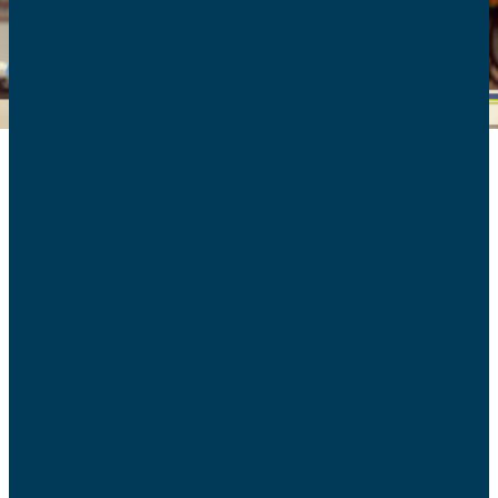
Membre du Conseil national des moyens de paiement, la
Confédération nationale des AFC (CNAFC)
assistait à
la conférence de presse dans laquelle cette instance a
notamment souligné que sa nouvelle stratégie intègre
désormais les enjeux des espèces (voir le
communiqué
de presse
).
Il a été précisé que pour garantir la confiance dans la
monnaie, la stratégie conforte le principe de libre choix
des moyens de paiement pour les utilisateurs, en
défendant notamment l’universalité et la pleine
acceptation des espèces.