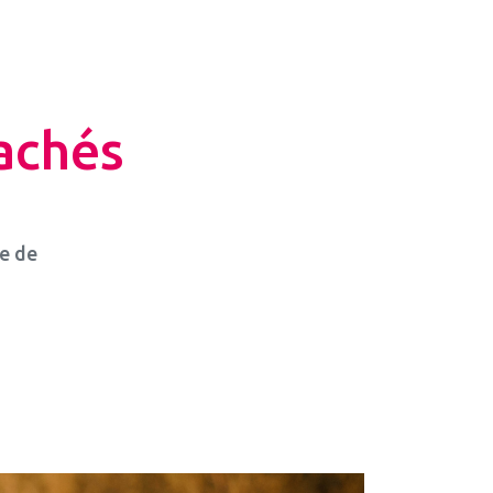
cachés
e de