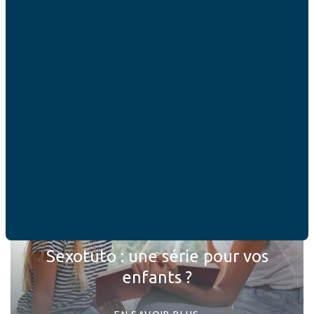
ACTUALITÉS
Ces articles peuvent
vous intéresser
Sexotuto : une série pour vos
enfants ?