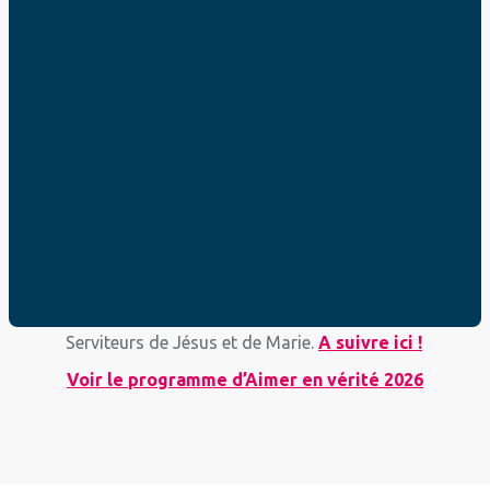
jeudi 15 janvier 2026 :
Le couple, source de
toute vie avec le témoignage de Marie-Catherine
et William, mariés depuis 36 ans et toujours à la
recherche de l’équilibre.
A voir en replay ici !
jeudi 26 mars 2026 :
Le travail, un allié ou un
rival silencieux du couple ? avec Clotilde Merza,
conseillère conjugale et familiale.
A voir en
replay ici !
jeudi 21 mai 2025 :
Comment gérer les
situations professionnelles délicates ? avec le
père Castaignos, de la Congrégation des
Serviteurs de Jésus et de Marie.
A suivre ici !
Voir le programme d’Aimer en vérité 2026