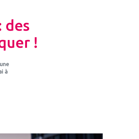
: des
quer !
 une
i à