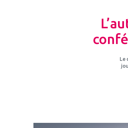
L’au
confé
Le 
jo