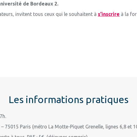
Université de Bordeaux 2.
eurs, invitent tous ceux qui le souhaitent à
s’inscrire
à la fo
Les informations pratiques
7h.
 – 75015 Paris (métro La Motte-Piquet Grenelle, lignes 6,8 et 1
erte à tous. PAF : 5€ (déjeuner compris).