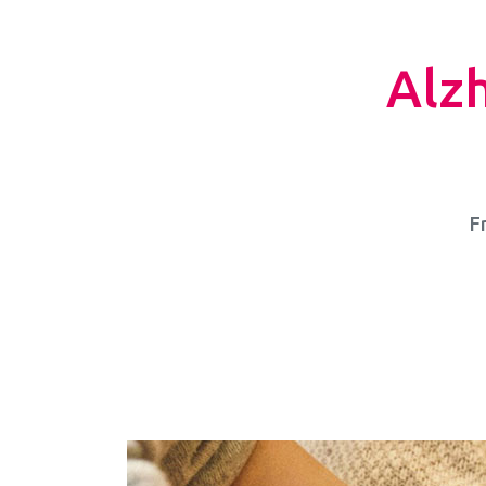
Alz
F