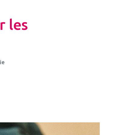
 les
ie