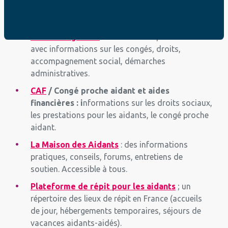
annuaire d’acteurs locaux.
Plateforme gouvernementale :
solidarite.gouv.fr
: dans la r
ubrique “Aidants”
avec informations sur les congés, droits,
accompagnement social, démarches
administratives.
CAF
/ Congé proche aidant et aides
financières : i
nformations sur les droits sociaux,
les prestations pour les aidants, le congé proche
aidant.
La Maison des Aidants
: des informations
pratiques, conseils, forums, entretiens de
soutien. Accessible à tous.
Plateforme de répit pour les aidants
; un
répertoire des lieux de répit en France (accueils
de jour, hébergements temporaires, séjours de
vacances aidants-aidés).