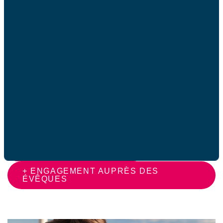
dans des familles catholiques que les abuseurs ont
trouvé leurs victimes. Ensuite, parce que nous sommes
attentifs à la bientraitance de tout enfant, quel que soit le
milieu dans lequel il évolue, qu’il s’agisse de la famille,
des lieux d’Église, de l’école, du club sportif, du centre de
vacances…
Nous suivrons les différents travaux entrepris et nous
serons présents à l’Assemblée plénière du printemps
2023.
+ PROMESSE D’ÉGLISE
+ ENGAGEMENT AUPRÈS DES
ÉVÊQUES