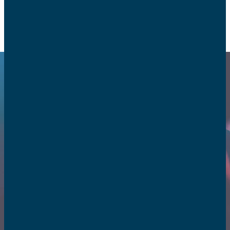
RETOUR
Catholique dans la
société
Vous êtes dans le monde, mais vous
n’êtes pas du monde ! Comment agir
en catholique dans son quotidien ?
Les actions des AFC.