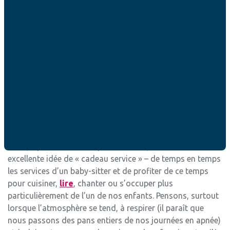
tiennent une importante place dans le «
tunnel du soir
» -,
pourquoi ne pas faire appel à un jeune étudiant ? Mais si
cela n’est pas possible ou si cela représente une dépense
impossible, réfléchissons à un échange de service.
Trouver de l’aide pour le
tunnel du soir auprès de
jeunes personnes
Enfin, il peut être bénéfique de s’offrir, ou se faire offrir –
excellente idée de « cadeau service » – de temps en temps
les services d’un baby-sitter et de profiter de ce temps
pour cuisiner,
lire
, chanter ou s’occuper plus
particulièrement de l’un de nos enfants. Pensons, surtout
lorsque l’atmosphère se tend, à respirer (il paraît que
nous passons des pans entiers de nos journées en apnée)