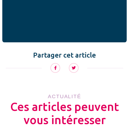
conjugal, aides au logement et meilleure connaissance de
l’accouchement sous le secret qui permet de faire le
bonheur d’une famille adoptante.
Cette fuite en avant
n’est pas la solution, c’est une démission ! Il est temps
d’écrire dans ce sens à nos députés.
Partager cet article
ACTUALITÉ
Ces articles peuvent
vous intéresser