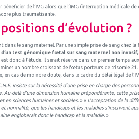
ur bénéficier de l’IVG alors que l’IMG (interruption médicale 
ncore plus traumatisante.
opositions d’évolution ?
ulent dans le sang maternel. Par une simple prise de sang chez 
d’un test génomique fœtal sur sang maternel non invasif,
, est donc à l’étude. Il serait réservé dans un premier temps a
iminer un nombre croissant de fœtus porteurs de trisomie 21. P
, en cas de moindre doute, dans le cadre du délai légal de l’I
C.N.E. insiste sur la nécessité d’une prise en charge des perso
e. Au-delà d’une dimension humaine prépondérante, cette pris
 et en sciences humaines et sociales.
» «
L’acceptation de la dif
 et normalité, que les handicaps et les maladies s’inscrivent au
ne engloberait donc le handicap et la maladie.
»