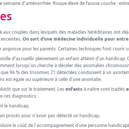
 semaine d’aménorrhée. Risque élevé de fausse couche : entre
es
sé aux couples dans lesquels des maladies héréditaires ont déjà
 enceintes.
On sort d’une médecine individuelle pour entre
ngoisse pour les parents. Certaines techniques font courir un
amille d’accueillir pleinement un enfant atteint d’un handicap
amment lorsqu’on cherche à déceler des anomalies chromosom
si que 96 % des trisomies 21 détectées conduisent à un avorteme
ns est égale ou supérieure à celle d’une anomalie.
lutôt que sur le traitement. Les
enfants
à naître sont traités
a
e ces diagnostics :
nt le handicap,
 un procès pour n’avoir pas détecté un handicap,
 réduire le coût de l’accompagnement d’une personne handicapé