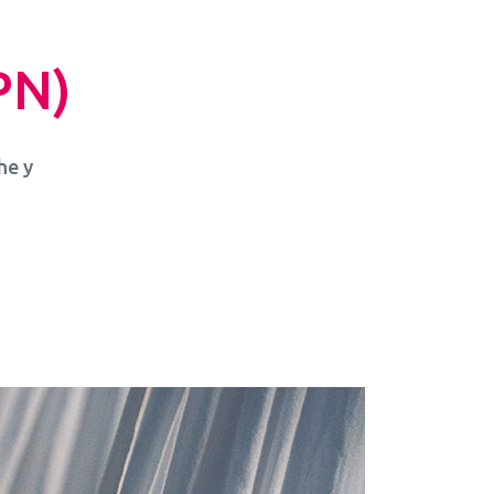
PN)
he y