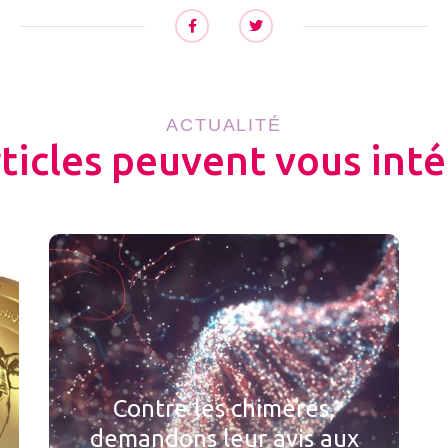
ACTUALITÉ
rticles peuvent vous inté
Contre les chimères,
demandons leur avis aux