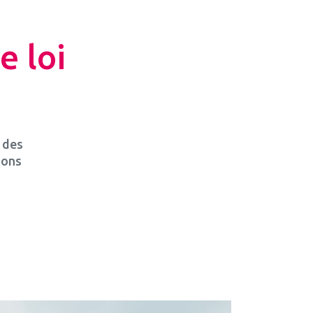
e loi
 des
ions