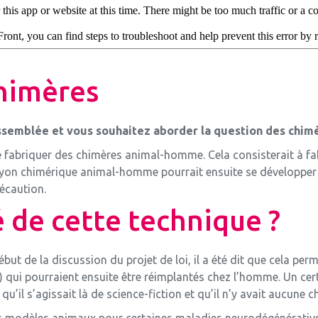
chimères
Assemblée et vous souhaitez aborder la question des chimè
e fabriquer des chimères animal-homme. Cela consisterait à fa
bryon chimérique animal-homme pourrait ensuite se développe
écaution.
té de cette technique ?
but de la discussion du projet de loi, il a été dit que cela per
) qui pourraient ensuite être réimplantés chez l’homme. Un ce
u’il s’agissait là de science-fiction et qu’il n’y avait aucune
des modèles animaux pour certaines maladies neurodégénérativ