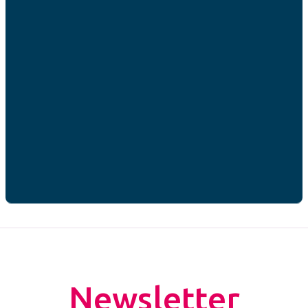
RGPD
*
J’accepte que mes données personnelles soient
utilisées par AFC France dans le cadre de ma
demande de contact.*
* champs obligatoires
CAPTCHA
Newsletter