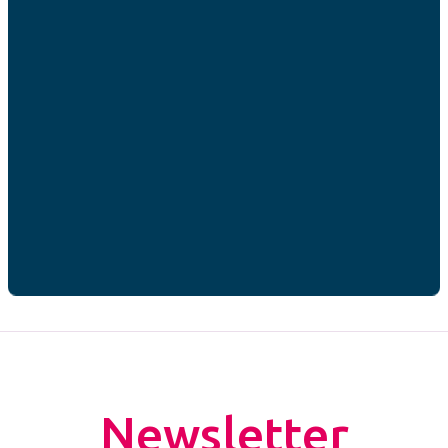
RGPD
*
J’accepte que mes données personnelles soient
utilisées par AFC France dans le cadre de ma
demande de contact.*
* champs obligatoires
CAPTCHA
Newsletter