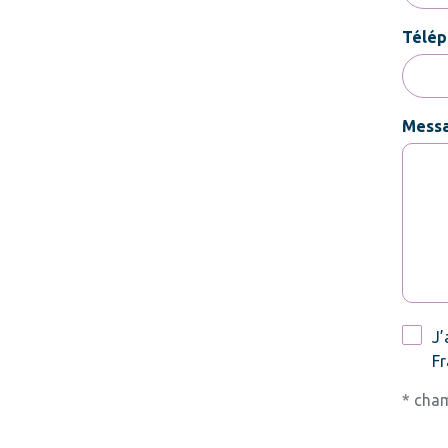
Télép
Mess
RGPD
J’
Fr
* cham
CAPT