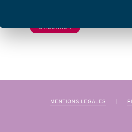
Votre adresse de messagerie est uniquement u
vous envoyer les lettres d'information de AFC F
MENTIONS LÉGALES
P