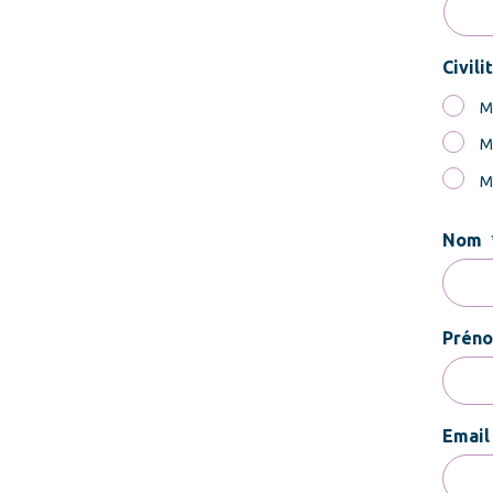
Civili
M
M
M
Nom
Prén
Email