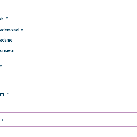
té
*
ademoiselle
adame
onsieur
*
om
*
*