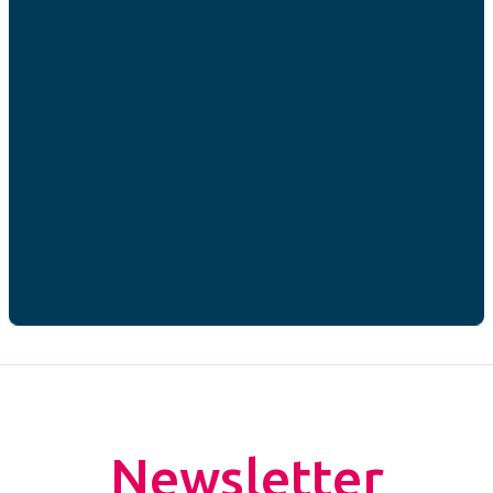
RGPD
*
J’accepte que mes données personnelles soient
utilisées par AFC France dans le cadre de ma
demande de contact.*
* champs obligatoires
CAPTCHA
Newsletter