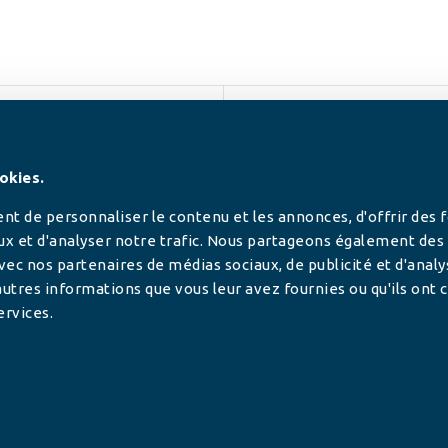
SUIVEZ-NOUS
okies.
t de personnaliser le contenu et les annonces, d'offrir des 
ux et d'analyser notre trafic. Nous partageons également des
 avec nos partenaires de médias sociaux, de publicité et d'anal
utres informations que vous leur avez fournies ou qu'ils ont c
ervices.
tilisée pour
rance.
ADHÉRER