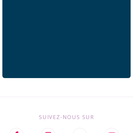
Adresse mail
Votre adresse de messagerie est uniquement utilisée
pour vous envoyer les lettres d'information de AFC
France.
SUIVEZ-NOUS SUR