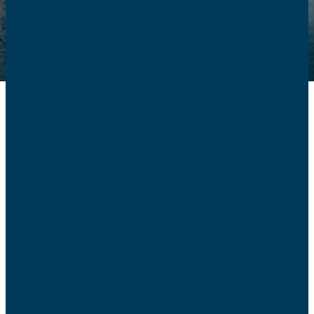
Depuis 2015, la Confédération Nationale des AFC est en
procès contre Gleeden, site spécialisé dans les rencontres
extra-conjugales. Après avoir perdu en première instance
et en appel, la CNAFC attendait l’arrêt de la Cour de
Cassation avec espoir et intérêt.
Cette dernière a malheureusement conclu hier au rejet du
pourvoi des AFC.
Des familles en souffrance
Inlassablement, à chaque étape de cette procédure, les