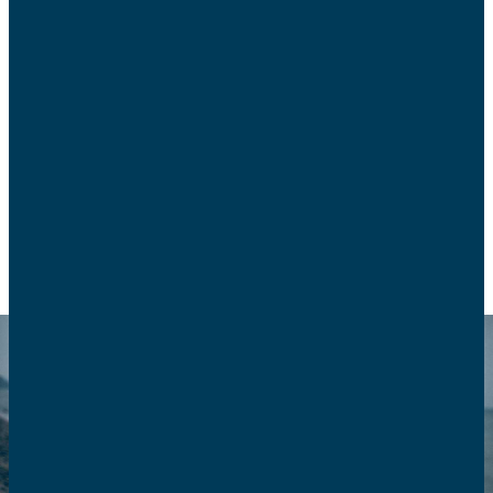
Depuis 2015, les AFC sont en procès contre
Gleeden. La Cour de Cassation a conclu hier au
rejet du pourvoi des AFC.
ACTUALITÉS