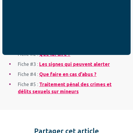
Protéger mon
enfant : 5 fiches
Fiche #1 :
Eduquer à la pudeur
Fiche #2 :
Que lui dire ?
Fiche #3 :
Les signes qui peuvent alerter
Fiche #4 :
Que faire en cas d’abus ?
Fiche #5 :
Traitement pénal des crimes et
délits sexuels sur mineurs
Partager cet article