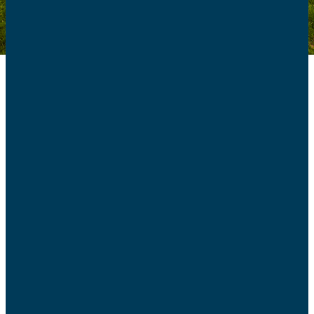
S’informer sur le séjour
collectif
Mon enfant part en séjour collectif
. Nous allons
confier notre enfant à d’autres adultes. Face aux abus
constatés dans tous les milieux et lieux de vie des
enfants, nous nous documentons. Conférences, livres,
podcasts, articles, recherches sur Internet, discussions
avec un ami nous amènent à prendre du recul afin de ne
pas être pris au dépourvu et de ne pas minimiser les
conséquences de tels actes sur les enfants.