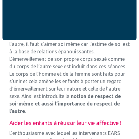
A s’aimer soi-même
! Tout simplement ! A travers
nos séances, l’enfant s’aperçoit qu’il est un trésor. Il
est le fruit de quelque chose de fort et de vital, et cela
justifie lui le bienfondé de sa propre existence. Les
enfants comprennent également que pour aimer
l’autre, il faut s’aimer soi même car l’estime de soi est
à la base de relations épanouissantes.
L’émerveillement de son propre corps sexué comme
du corps de l’autre sexe est induit dans ces séances.
Le corps de l’homme et de la femme sont faits pour
s’unir et cela amène les enfants à porter un regard
d’émerveillement sur leur nature et celle de l’autre
sexe.
Ainsi est introduite la
notion de respect de
soi-même et aussi l’importance du respect de
l’autre
.
Aider les enfants à réussir leur vie affective !
L’enthousiasme avec lequel les intervenants EARS