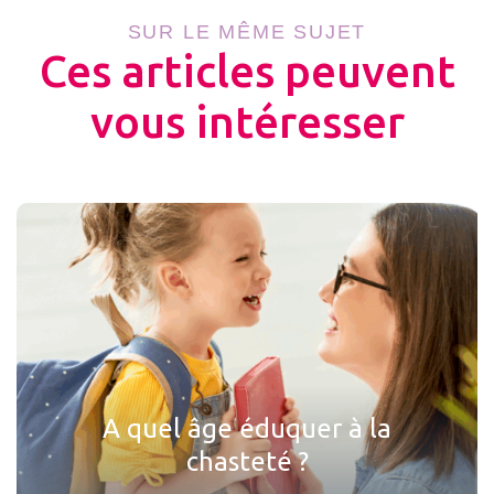
SUR LE MÊME SUJET
Ces articles peuvent
vous intéresser
A quel âge éduquer à la
chasteté ?