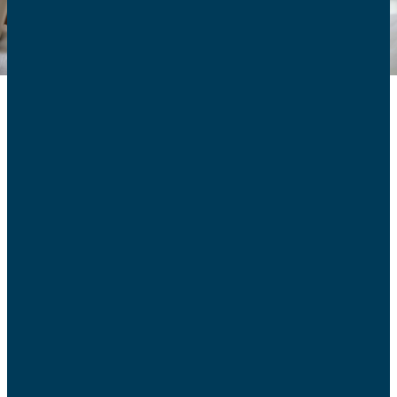
Aujourd’hui, dès le plus jeune âge, nos enfants reçoivent
quantité de messages qui ne mettent pas toujours en
avant la beauté de l’amour humain et le sens de la
sexualité. cela rend légitime le souci des parents, premiers
et principaux éducateurs de leurs enfants, de leur
transmettre ce qu’ils pensent bon pour leur
développement. L’éducation affective c’est leur
apprendre, tout au long de leur croissance, à poser les
bons choix, à emprunter le chemin menant à un bonheur
durable par des relations de qualité, et aussi à les
préparer à l’engagement dans l’amour conjugal.