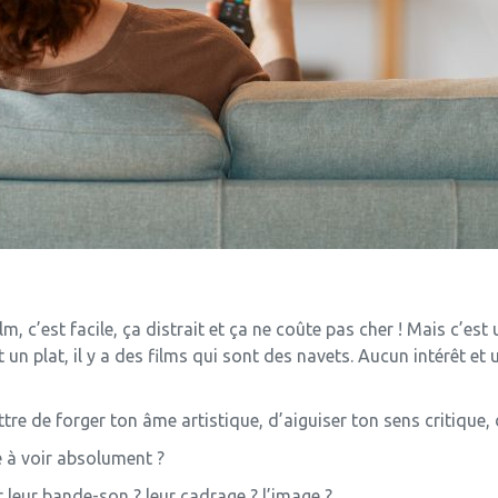
lm, c’est facile, ça distrait et ça ne coûte pas cher ! Mais c’e
 un plat, il y a des films qui sont des navets. Aucun intérêt et 
tre de forger ton âme artistique, d’aiguiser ton sens critique, 
e à voir absolument ?
r leur bande-son ? leur cadrage ? l’image ?