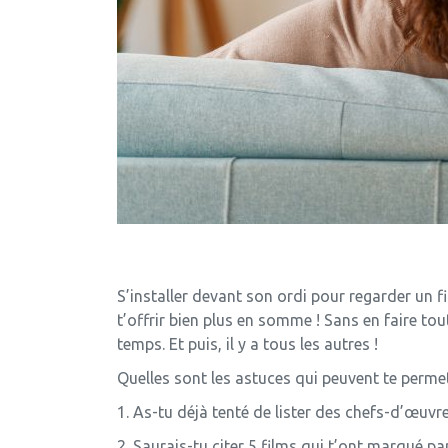
S’installer devant son ordi pour regarder un fi
t’offrir bien plus en somme ! Sans en faire tout
temps. Et puis, il y a tous les autres !
Quelles sont les astuces qui peuvent te permet
1. As-tu déjà tenté de lister des chefs-d’œuvr
2. Saurais-tu citer 5 films qui t’ont marqué pa