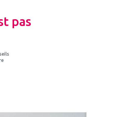
st pas
seils
re