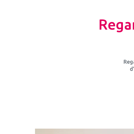
Regar
Rega
d