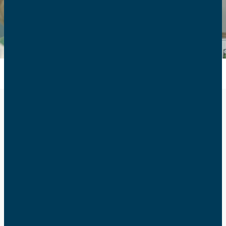
Une production des AFC
Le 1er février 2024, les Associations Familiales
Catholiques diffuseront sur YouTube leur
documentaire intitulé “
Les souffrances cachées de
l’euthanasie
”. Ce film inédit interroge le modèle de
santé belge, qui a autorisé la pratique de l’euthanasie
en 2002, et dont les répercussions sont pleinement
perceptibles vingt ans plus tard. Les intervenants,
membres actifs du corps médical belge, partagent