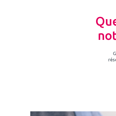
Que
not
G
rés