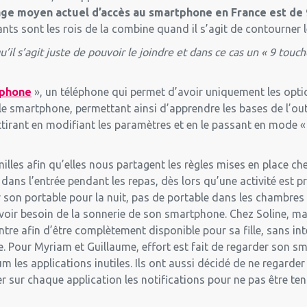
âge moyen actuel d’accès au smartphone en France est de 
nts sont les rois de la combine quand il s’agit de contourner 
u’il s’agit juste de pouvoir le joindre et dans ce cas un « 9 touch
 phone
», un téléphone qui permet d’avoir uniquement les opti
e smartphone, permettant ainsi d’apprendre les bases de l’outi
ttirant en modifiant les paramètres et en le passant en mode « n
lles afin qu’elles nous partagent les règles mises en place chez
dans l’entrée pendant les repas, dès lors qu’une activité est p
 son portable pour la nuit, pas de portable dans les chambres !
avoir besoin de la sonnerie de son smartphone. Chez Soline, m
tre afin d’être complètement disponible pour sa fille, sans inte
e. Pour Myriam et Guillaume, effort est fait de regarder son sm
 les applications inutiles. Ils ont aussi décidé de ne regarde
er sur chaque application les notifications pour ne pas être ten