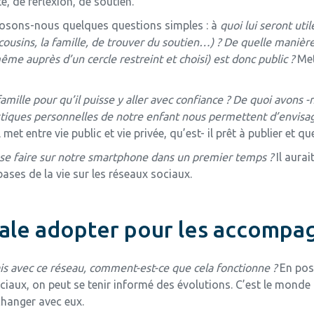
é, de réflexion, de soutien.
 posons-nous quelques questions simples : à
quoi lui seront util
es cousins, la famille, de trouver du soutien…) ? De quelle man
même auprès d’un cercle restreint et choisi) est donc public ?
Met
amille pour qu’il puisse y aller avec confiance ? De quoi avons 
istiques personnelles de notre enfant nous permettent d’envisag
et entre vie public et vie privée, qu’est- il prêt à publier et que 
s se faire sur notre smartphone dans un premier temps ?
Il aurai
ses de la vie sur les réseaux sociaux.
ale adopter pour les accompag
is avec ce réseau, comment-est-ce que cela fonctionne ?
En pos
ociaux, on peut se tenir informé des évolutions. C’est le monde 
échanger avec eux.