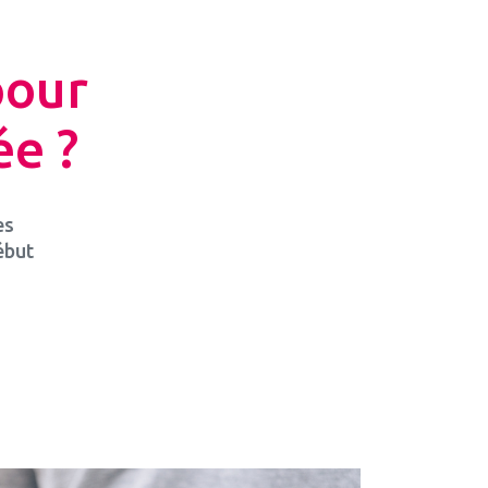
pour
ée ?
es
ébut