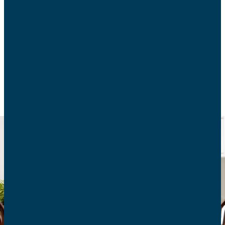
Recours gratuit et encadré par la loi, la médiation
de la consommation permet de résoudre un litige
avec un professionnel sans saisir le juge.
CONSOMMATION
DROIT ET RECOURS