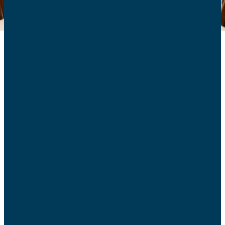
Lorsqu’un litige oppose un consommateur à un
professionnel, la saisine du juge n’est pas toujours la voie
la plus adaptée en première intention. Le droit de la
consommation prévoit un recours amiable, gratuit et
encadré : la médiation de la consommation, encore
largement méconnue.
Une procédure encadrée
par la loi
Prévue par les articles L.611-1 et suivants du code de la