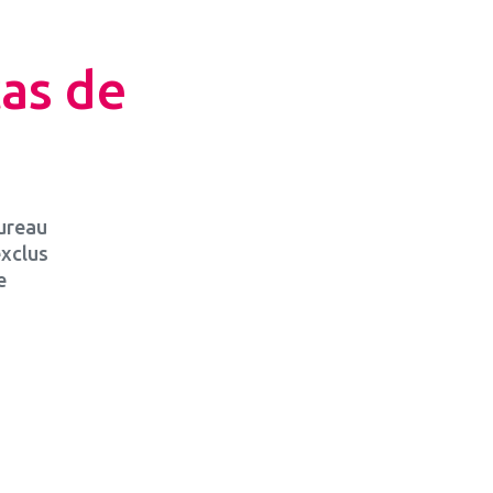
cas de
Bureau
exclus
e