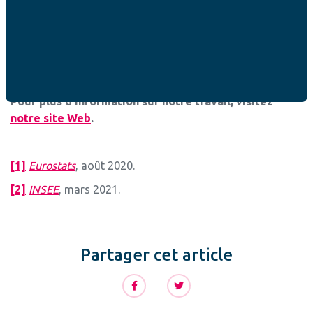
La FAFCE entretient non seulement un
dialogue continu
avec le Cabinet de Vice-Présidente, mais travaille au sein
de toutes les institutions européennes, du Parlement
européen à la Commission européenne, pour faire porter
la voix des familles, votre voix, au niveau européen
.
Pour plus d’information sur notre travail, visitez
notre site Web
.
[1]
Eurostats
, août 2020.
[2]
INSEE
, mars 2021.
Partager cet article