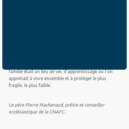
avec la participation active de toutes les familles. Les
Églises domestiques réalisent ainsi la mission
évangélisatrice de tout chrétien par les actes et par la
parole.
Dans une famille où l’Évangile est vécu, on ne peut
pas laisser un frère, une sœur vivre dans la pauvreté,
on ne peut pas laisser un membre de la famille qui a
un handicap vivre de côté, voire même dans la rue.
Saint Jean Paul II n’a jamais cessé d’affirmer que la
famille était un lieu de vie, d’apprentissage où l’on
apprenait à vivre ensemble et à protéger le plus
fragile, le plus faible.
Le père Pierre Machenaud, prêtre et conseiller
ecclésiastique de la CNAFC.