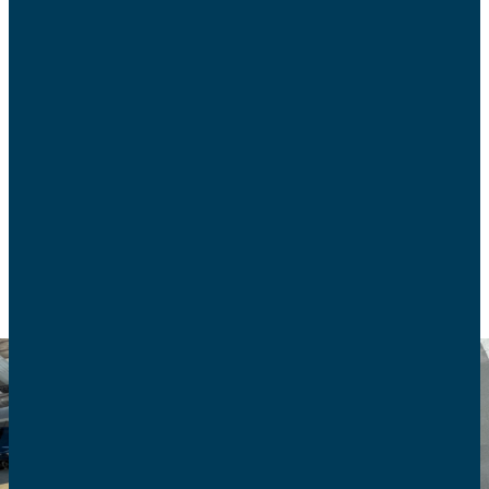
Créateur de la Fête des Voisins, de l’Heure Civique
et de Voisins Solidaires, Atanase Périfan réfléchit
à une nouvelle initiative qui encouragerait
l’échange de services entre les familles.
VIE DE FAMILLE