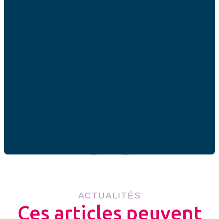
organise dans ce sens… Parmi les fruits de cet esprit de
solidarité, il y a l’exemple qu’il transmet aux enfants. Cela
ne peut qu’orienter leur état d’esprit. J’en
ai souvent fait l’expérience : quand vous demandez à
quelqu’un ce qui l’a poussé à monter une initiative ou une
association tournée vers les autres, il évoque très
souvent l’exemple que lui ont donné ses parents.
Partager cet article
ACTUALITÉS
Ces articles peuvent