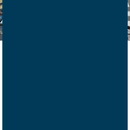
On parle beaucoup de solidarité,
mais comment définir cette notion ?
La solidarité est un mot qui peut par fois être galvaudé.
On peut lui préférer d’autres mots, comme celui de
charité. Quoi qu’il en soit, il me rappelle ce que l’on
apprenait en classe de troisième, quand on étudiait les
différents états de la matière : liquide, solide ou gazeuse.
La solidité d’une matière est due à l’interaction entre les