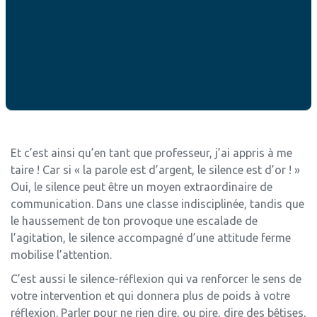
décision, vous reculez pour mieux sauter, en prenant des
instants de réflexion silencieuse, comme pour mieux
sortir du brouillard.
L’expression « la nuit porte conseil » illustre ce travail de
maturation, de tri des éléments que le silence de la nuit
fait dans notre cerveau.
Et c’est ainsi qu’en tant que professeur, j’ai appris à me
taire ! Car si « la parole est d’argent, le silence est d’or ! »
Oui, le silence peut être un moyen extraordinaire de
communication. Dans une classe indisciplinée, tandis que
le haussement de ton provoque une escalade de
l’agitation, le silence accompagné d’une attitude ferme
mobilise l’attention.
C’est aussi le silence-réflexion qui va renforcer le sens de
votre intervention et qui donnera plus de poids à votre
réflexion. Parler pour ne rien dire, ou pire, dire des bêtises,