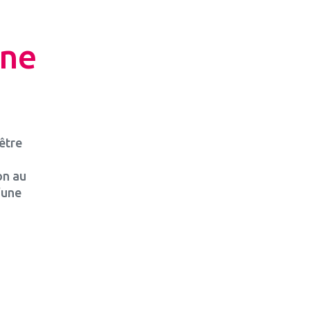
une
’être
on au
’une