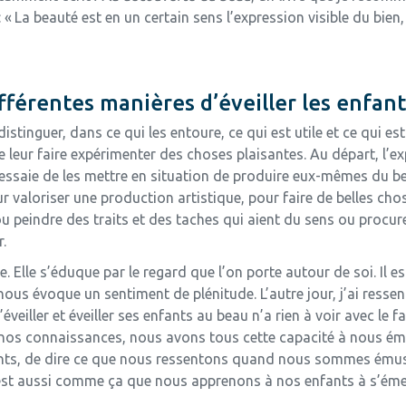
: « La beauté est en un certain sens l’expression visible du bie
fférentes manières d’éveiller les enfants
tinguer, dans ce qui les entoure, ce qui est utile et ce qui est
 leur faire expérimenter des choses plaisantes. Au départ, l’expé
j’essaie de les mettre en situation de produire eux-mêmes du be
ur valoriser une production artistique, pour faire de belles cho
ou peindre des traits et des taches qui aient du sens ou procur
r.
e. Elle s’éduque par le regard que l’on porte autour de soi. Il 
s évoque un sentiment de plénitude. L’autre jour, j’ai ressenti
éveiller et éveiller ses enfants au beau n’a rien à voir avec le 
u nos connaissances, nous avons tous cette capacité à nous éme
rents, de dire ce que nous ressentons quand nous sommes ém
c’est aussi comme ça que nous apprenons à nos enfants à s’éme