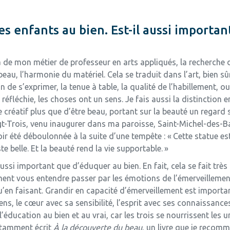
es enfants au bien. Est-il aussi importan
 de mon métier de professeur en arts appliqués, la recherche 
 beau, l’harmonie du matériel. Cela se traduit dans l’art, bien sû
on de s’exprimer, la tenue à table, la qualité de l’habillement, 
réfléchie, les choses ont un sens. Je fais aussi la distinction e
créatif plus que d’être beau, portant sur la beauté un regard se
t-Trois, venu inaugurer dans ma paroisse, Saint-Michel-des-Bat
r été déboulonnée à la suite d’une tempête : « Cette statue es
uste belle. Et la beauté rend la vie supportable. »
ssi important que d’éduquer au bien. En fait, cela se fait très 
ment vous entendre passer par les émotions de l’émerveillement,
’en faisant. Grandir en capacité d’émerveillement est important
ens, le cœur avec sa sensibilité, l’esprit avec ses connaissance
’éducation au bien et au vrai, car les trois se nourrissent les
otamment écrit
À la découverte du beau
, un livre que je recom