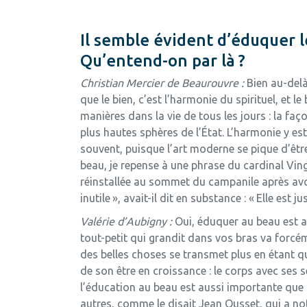
Il semble évident d’éduquer l
Qu’entend-on par là ?
Christian Mercier de Beaurouvre :
Bien au-delà
que le bien, c’est l’harmonie du spirituel, et le
manières dans la vie de tous les jours : la faç
plus hautes sphères de l’État. L’harmonie y est 
souvent, puisque l’art moderne se pique d’être 
beau, je repense à une phrase du cardinal Ving
réinstallée au sommet du campanile après avoi
inutile », avait-il dit en substance : « Elle est j
Valérie d’Aubigny :
Oui, éduquer au beau est au
tout-petit qui grandit dans vos bras va forcé
des belles choses se transmet plus en étant qu
de son être en croissance : le corps avec ses s
l’éducation au beau est aussi importante que l
autres, comme le disait Jean Ousset, qui a n