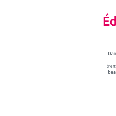
Éd
Dans
tran
bea