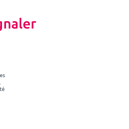
gnaler
les
,
té